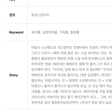
장르
로맨스판타지
Keyword
육아물, 남장여자물, 가족물, 힐링물
마법사 소년병으로 개고생하던 전쟁터에서 전생의 기억이 떠
그리고 이곳이 <폐허 위에 꽂은 검> 소설 속이라는 것도. 
종말의 몰살엔딩이 예정된 전쟁 소설 속에 빙의했냐고!! 끔
피하자면 ‘영웅’ 레비아탄 제베르트 옆에 딱 붙어 그가 죽지 
감시해야 한다. “아저씨, 집에 혹시 막내 안 필요해?” 우여
Story
제베르트 공작가의 막내로 들어가는 데엔 성공했다. 하지만
혐오하는 ‘마법사’라는 것 + 탈영한 소년병이라는 것 + 오
바꿨으니 들켜서 쫓겨나지 않으려면 조심, 또 조심 해야 하는
사람들, 잠시도 나를 가만두지 않는다. 레비아탄을 지킬 방
것만으로도 바쁘지만 일단 딸기 케이크부터 먹고… 그래, 맛
북부대공 집안 말랑토끼요정코딱지 <막내가 뭔갈 많이 숨김