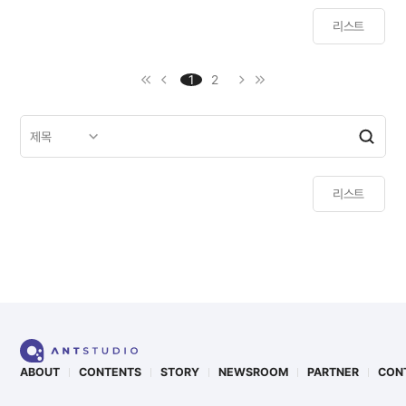
리스트
keyboard_double_arrow_left
keyboard_arrow_left
keyboard_arrow_right
keyboard_double_arrow_right
1
2
리스트
ABOUT
CONTENTS
STORY
NEWSROOM
PARTNER
CON